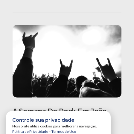
A Semana Do Rock Em João
Pessoa Promete Um Dos
Controle sua privacidade
Maiores Finais De Semana Do
Nosso site utiliza cookies para melhorar a navegação.
Política de Privacidade
–
Termos de Uso