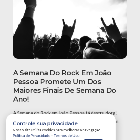
A Semana Do Rock Em João
Pessoa Promete Um Dos
Maiores Finais De Semana Do
Ano!
A Semana do Rock em João Pessoa tá destruidora!
Simplesmente teremos três grandes eventos em um
Controle sua privacidade
único final de semana, …
Nosso site utiliza cookies para melhorar a navegação.
Política de Privacidade
–
Termos de Uso