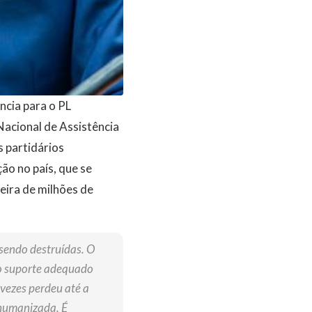
ncia para o PL
Nacional de Assistência
s partidários
ão no país, que se
eira de milhões de
 sendo destruídas. O
r o suporte adequado
 vezes perdeu até a
 humanizada. É