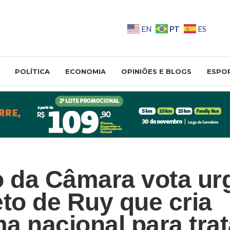
PT
EN
ES
POLÍTICA
ECONOMIA
OPINIÕES E BLOGS
ESPO
o da Câmara vota ur
eto de Ruy que cria
a nacional para trat