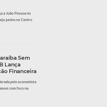
a a João Pessoa no
ejo junino no Centro
araíba Sem
PB Lança
ão Financeira
derada pelo economista
 meses com foco na