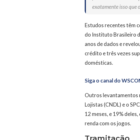
exatamente isso que o
Estudos recentes têm c
do Instituto Brasileiro 
anos de dados e revelou
crédito e três vezes su
domésticas.
Siga o canal do WSCO
Outros levantamentos 
Lojistas (CNDL) e o SPC
12 meses, e 19% deles, 
renda com os jogos.
Tramitação