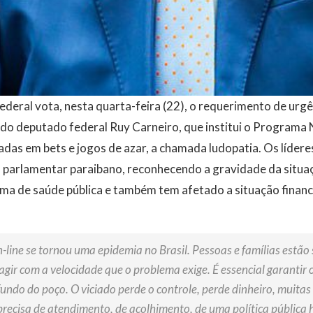
deral vota, nesta quarta-feira (22), o requerimento de urgê
do deputado federal Ruy Carneiro, que institui o Programa 
iadas em bets e jogos de azar, a chamada ludopatia. Os lídere
 parlamentar paraibano, reconhecendo a gravidade da situaç
ma de saúde pública e também tem afetado a situação financ
-line se tornou uma epidemia no Brasil. Pessoas e famílias estão
 agir com a velocidade que o problema exige. É essencial garanti
undo do poço. O viciado perde o controle, perde dinheiro, muitas
 precisa de atendimento, de acolhimento, de uma política pública