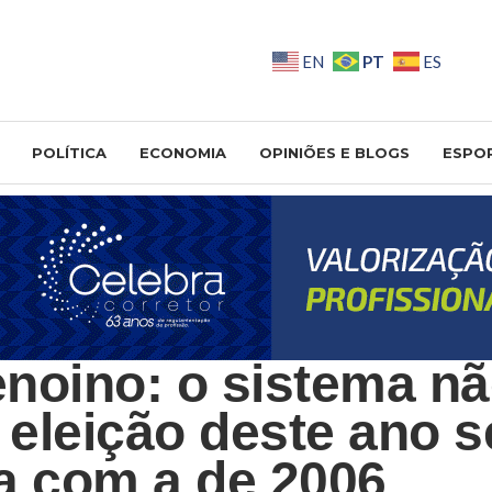
PT
EN
ES
POLÍTICA
ECONOMIA
OPINIÕES E BLOGS
ESPO
noino: o sistema nã
a eleição deste ano s
a com a de 2006