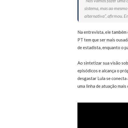
“Nós vamos fazer uma c
sistema, mas ao mesmo t
alternativa”, afirmou. 
Na entrevista, ele também 
PT tem que ser mais ousada
de estadista, enquanto o p
Ao sintetizar sua visão so
episódicos e alcança o próp
desgastar Lula se conecta 
uma linha de atuação mais 