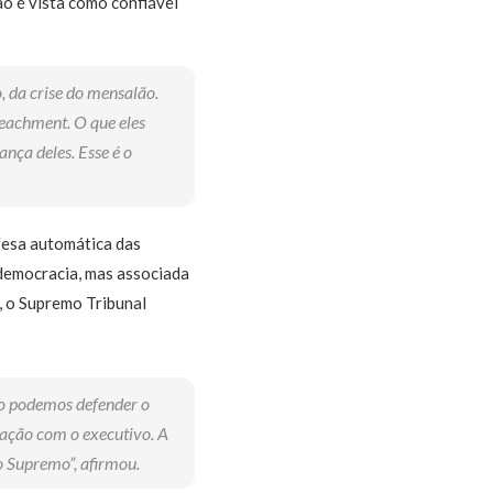
ão é vista como confiável
, da crise do mensalão.
peachment. O que eles
ança deles. Esse é o
fesa automática das
 democracia, mas associada
, o Supremo Tribunal
o podemos defender o
lação com o executivo. A
 Supremo”, afirmou.