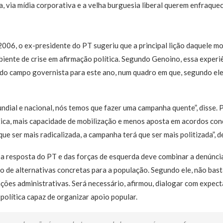
ta, via mídia corporativa e a velha burguesia liberal querem enfraque
2006, o ex-presidente do PT sugeriu que a principal lição daquele m
iente de crise em afirmação política. Segundo Genoino, essa experiê
do campo governista para este ano, num quadro em que, segundo ele,
dial e nacional, nós temos que fazer uma campanha quente”, disse. Pa
ítica, mais capacidade de mobilização e menos aposta em acordos co
ue ser mais radicalizada, a campanha terá que ser mais politizada”, d
 a resposta do PT e das forças de esquerda deve combinar a denúnc
 de alternativas concretas para a população. Segundo ele, não bast
ções administrativas. Será necessário, afirmou, dialogar com expect
olítica capaz de organizar apoio popular.