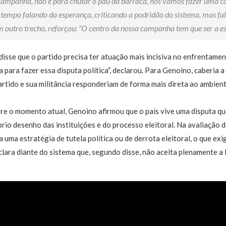
ampanha, não é para chutar o pau da barraca, nós vamos fazer uma 
empo falando da esperança, criticando a podridão do sistema, mas fa
Em outro trecho, reforçou: “O centro da nossa campanha tem que ser a e
disse que o partido precisa ter atuação mais incisiva no enfrentamen
 para fazer essa disputa política”, declarou. Para Genoino, caberia 
artido e sua militância responderiam de forma mais direta ao ambien
bre o momento atual, Genoino afirmou que o país vive uma disputa qu
rio desenho das instituições e do processo eleitoral. Na avaliação de
a uma estratégia de tutela política ou de derrota eleitoral, o que ex
clara diante do sistema que, segundo disse, não aceita plenamente a 