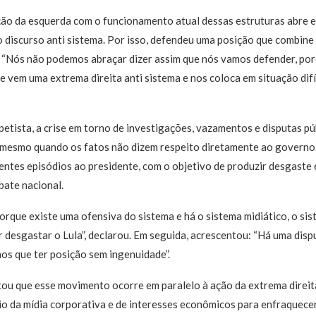
ação da esquerda com o funcionamento atual dessas estruturas abre 
o discurso anti sistema. Por isso, defendeu uma posição que combine
a. “Nós não podemos abraçar dizer assim que nós vamos defender, por
e vem uma extrema direita anti sistema e nos coloca em situação difíc
 petista, a crise em torno de investigações, vazamentos e disputas pú
, mesmo quando os fatos não dizem respeito diretamente ao governo.
entes episódios ao presidente, com o objetivo de produzir desgaste e
bate nacional.
orque existe uma ofensiva do sistema e há o sistema midiático, o si
r desgastar o Lula”, declarou. Em seguida, acrescentou: “Há uma disp
os que ter posição sem ingenuidade”.
 que esse movimento ocorre em paralelo à ação da extrema direita
o da mídia corporativa e de interesses econômicos para enfraquecer