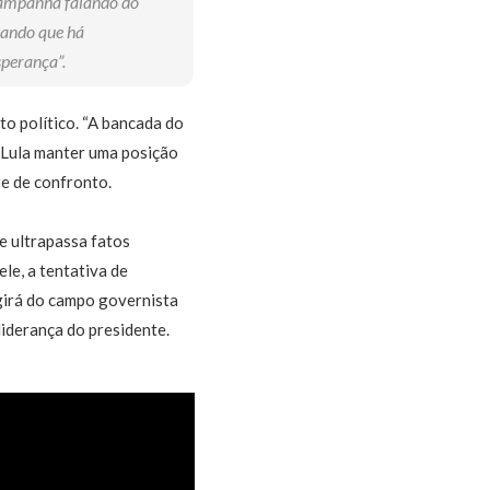
campanha falando do
lando que há
sperança”.
to político. “A bancada do
a Lula manter uma posição
te de confronto.
e ultrapassa fatos
le, a tentativa de
igirá do campo governista
liderança do presidente.