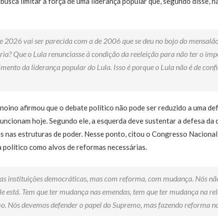
usca limitar a força de uma liderança popular que, segundo disse, n
de 2026 vai ser parecida com a de 2006 que se deu no bojo do mensalão
ria? Que o Lula renunciasse à condição da reeleição para não ter o im
mento da liderança popular do Lula. Isso é porque o Lula não é de confi
noino afirmou que o debate político não pode ser reduzido a uma de
 funcionam hoje. Segundo ele, a esquerda deve sustentar a defesa da
 nas estruturas de poder. Nesse ponto, citou o Congresso Nacional
a político como alvos de reformas necessárias.
as instituições democráticas, mas com reforma, com mudança. Nós nã
ele está. Tem que ter mudança nas emendas, tem que ter mudança na re
. Nós devemos defender o papel do Supremo, mas fazendo reforma no