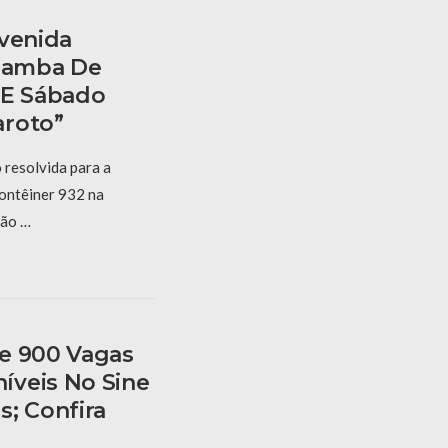
Avenida
 Samba De
 E Sábado
aroto”
resolvida para a
Contêiner 932 na
ção …
e 900 Vagas
íveis No Sine
s; Confira