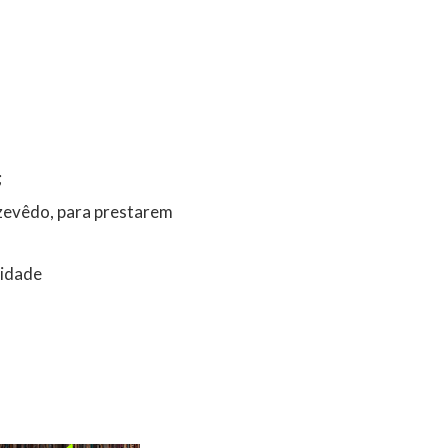
;
zevêdo, para prestarem
bidade