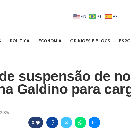
PT
EN
ES
S
POLÍTICA
ECONOMIA
OPINIÕES E BLOGS
ESPO
de suspensão de n
na Galdino para car
/2025
0