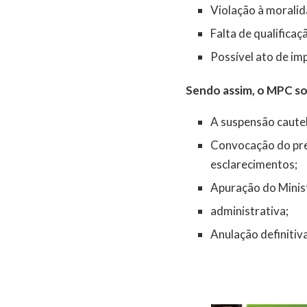
Violação à moralid
Falta de qualifica
Possível ato de im
Sendo assim, o MPC so
A suspensão caute
Convocação do pre
esclarecimentos;
Apuração do Minist
administrativa;
Anulação definitiv