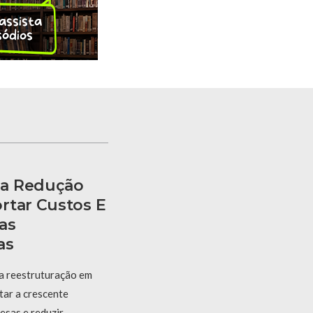
ia Redução
rtar Custos E
as
as
a reestruturação em
tar a crescente
esas e reduzir …