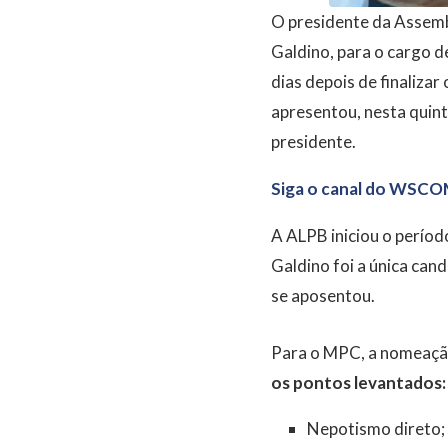
O presidente da Assembl
Galdino, para o cargo d
dias depois de finalizar
apresentou, nesta quint
presidente.
Siga o canal do WSCO
A ALPB iniciou o períod
Galdino foi a única can
se aposentou.
Para o MPC, a nomeação 
os pontos levantados:
Nepotismo direto;