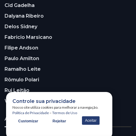
Cid Gadelha
Dalyana Ribeiro
Delos Sidney
Fabricio Marsicano
Filipe Andson
Paulo Amilton
Ramalho Leite
Rômulo Polari
Rui Leitão
Walter Santos
Controle sua privacidade
Nosso site utiliza cookies para melhorar a navegação.
Política de Privacidade
–
Termos de Uso
ASSINE A NOSSA NEWSLETTER!
Aceitar
Customizar
Rejeitar