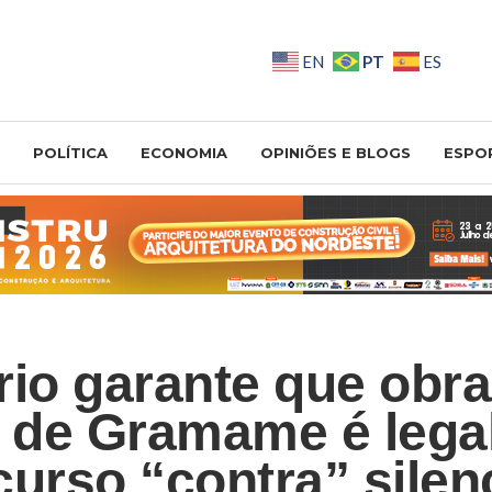
PT
EN
ES
POLÍTICA
ECONOMIA
OPINIÕES E BLOGS
ESPO
rio garante que obra
a de Gramame é legal
curso “contra” silen