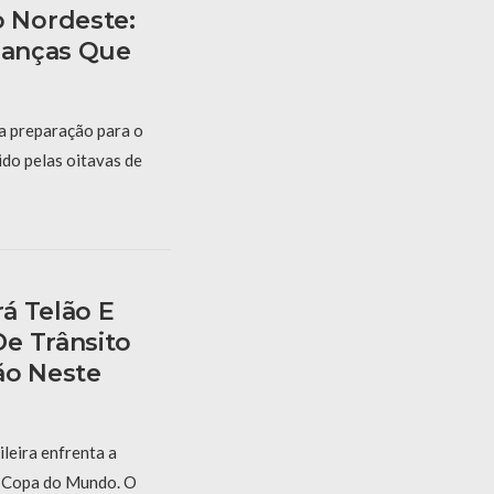
 Nordeste:
rianças Que
 a preparação para o
ido pelas oitavas de
á Telão E
e Trânsito
ão Neste
ileira enfrenta a
a Copa do Mundo. O