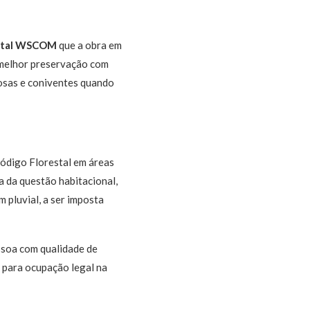
rtal WSCOM
que a obra em
r melhor preservação com
iosas e coniventes quando
ódigo Florestal em áreas
 da questão habitacional,
pluvial, a ser imposta
ssoa com qualidade de
– para ocupação legal na