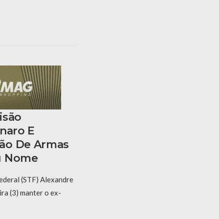
isão
onaro E
ão De Armas
u Nome
ederal (STF) Alexandre
ra (3) manter o ex-