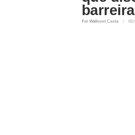
barreir
Por
Wallyson Costa
01/