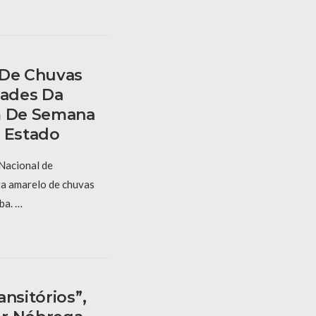
 De Chuvas
dades Da
m De Semana
o Estado
 Nacional de
ta amarelo de chuvas
ba. …
nsitórios”,