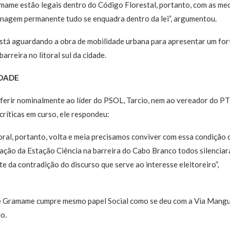
mame estão legais dentro do Código Florestal, portanto, com as med
nagem permanente tudo se enquadra dentro da lei”, argumentou.
stá aguardando a obra de mobilidade urbana para apresentar um for
arreira no litoral sul da cidade.
IDADE
eferir nominalmente ao líder do PSOL, Tarcio, nem ao vereador do PT
ríticas em curso, ele respondeu:
ral, portanto, volta e meia precisamos conviver com essa condição 
ação da Estação Ciência na barreira do Cabo Branco todos silencia
te da contradição do discurso que serve ao interesse eleitoreiro”,
 de Gramame cumpre mesmo papel Social como se deu com a Via Mangue
o.