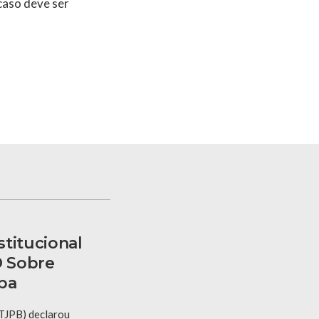
caso deve ser
titucional
 Sobre
ba
(TJPB) declarou