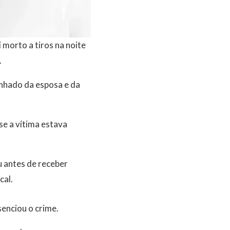
morto a tiros na noite
.
anhado da esposa e da
e a vítima estava
u antes de receber
cal.
enciou o crime.