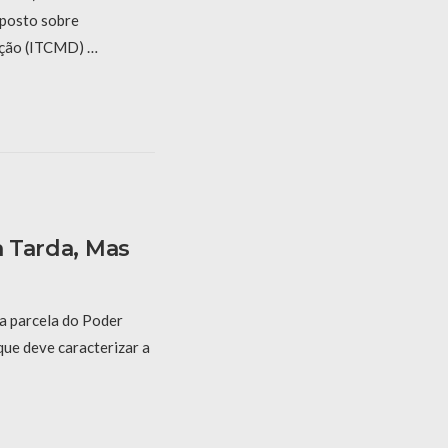
mposto sobre
ação (ITCMD) …
a Tarda, Mas
a parcela do Poder
que deve caracterizar a