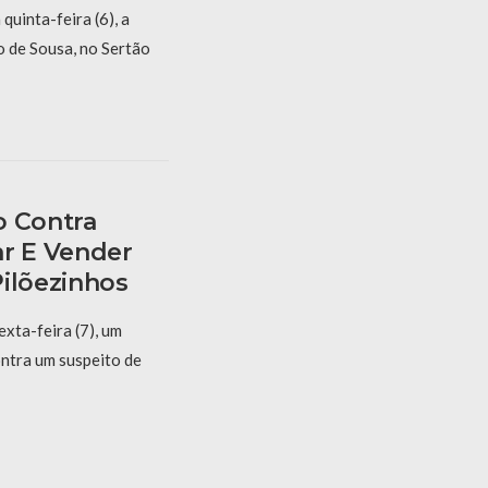
quinta-feira (6), a
 de Sousa, no Sertão
o Contra
ar E Vender
Pilõezinhos
exta-feira (7), um
ntra um suspeito de