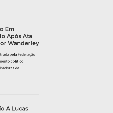
to Em
do Após Ata
bor Wanderley
strada pela Federação
mento político
lhadores da …
o A Lucas