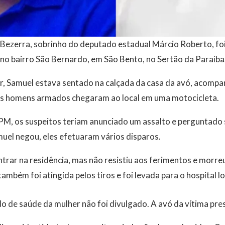
ezerra, sobrinho do deputado estadual Márcio Roberto, foi 
, no bairro São Bernardo, em São Bento, no Sertão da Paraíba
ar, Samuel estava sentado na calçada da casa da avó, acomp
is homens armados chegaram ao local em uma motocicleta.
PM, os suspeitos teriam anunciado um assalto e perguntado s
uel negou, eles efetuaram vários disparos.
trar na residência, mas não resistiu aos ferimentos e morre
ambém foi atingida pelos tiros e foi levada para o hospital lo
 de saúde da mulher não foi divulgado. A avó da vítima pres