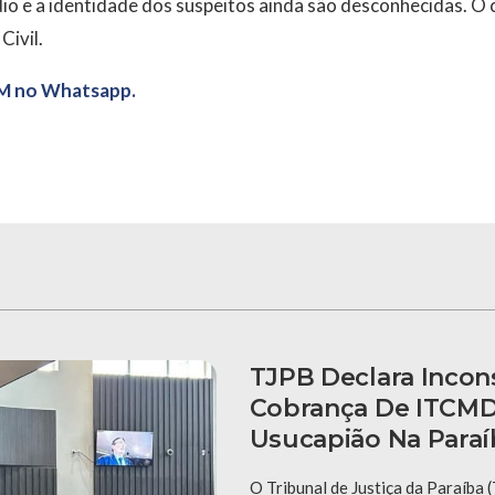
o e a identidade dos suspeitos ainda são desconhecidas. O 
Civil.
M no Whatsapp.
TJPB Declara Incons
Cobrança De ITCMD
Usucapião Na Paraí
O Tribunal de Justiça da Paraíba 