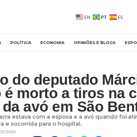
PT
EN
ES
S
POLÍTICA
ECONOMIA
OPINIÕES E BLOGS
ESPO
o do deputado Márc
 é morto a tiros na 
 da avó em São Ben
rra estava com a esposa e a avó quando foi ati
 e socorrida para o hospital.
05/2026