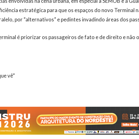
ncias envolvidas na cena urbana, em especial a SEMOB e a Gu
eficiência estratégica para que os espaços do novo Terminal
ralelo, por “alternativos” e pedintes invadindo áreas dos pas
Terminal é priorizar os passageiros de fato e de direito e não
que vê”