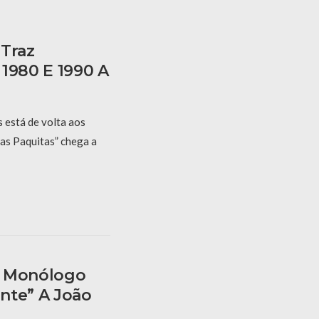
 Traz
 1980 E 1990 A
está de volta aos
das Paquitas” chega a
z Monólogo
nte” A João