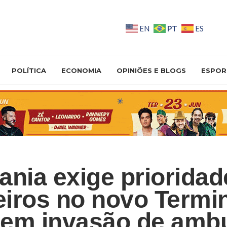
PT
EN
ES
POLÍTICA
ECONOMIA
OPINIÕES E BLOGS
ESPOR
ania exige prioridad
iros no novo Termin
em invasão de amb