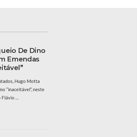
queio De Dino
 Em Emendas
itável”
utados, Hugo Motta
mo “inaceitável”, neste
o Flávio …