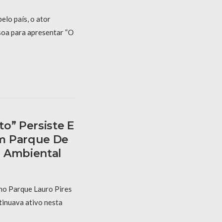
elo país, o ator
oa para apresentar “O
o” Persiste E
m Parque De
o Ambiental
no Parque Lauro Pires
tinuava ativo nesta