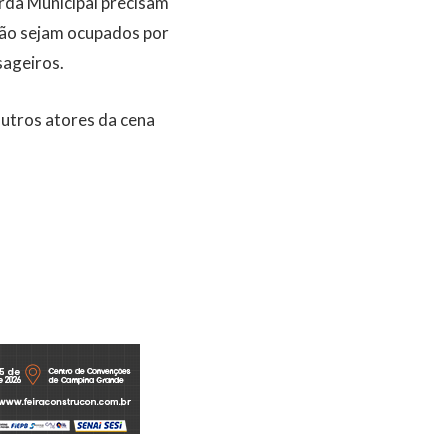
arda Municipal precisam
 não sejam ocupados por
sageiros.
 outros atores da cena