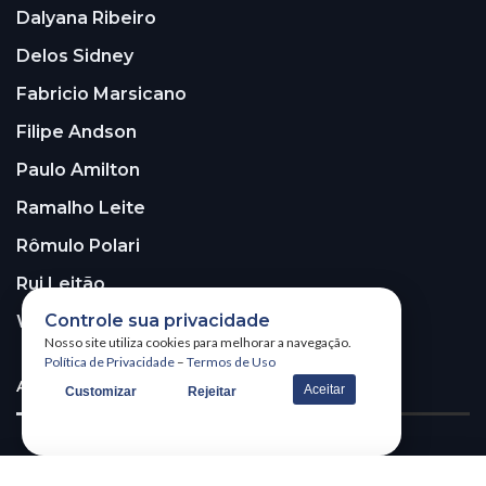
Dalyana Ribeiro
Delos Sidney
Fabricio Marsicano
Filipe Andson
Paulo Amilton
Ramalho Leite
Rômulo Polari
Rui Leitão
Controle sua privacidade
Walter Santos
Nosso site utiliza cookies para melhorar a navegação.
Política de Privacidade
–
Termos de Uso
ASSINE A NOSSA NEWSLETTER!
Aceitar
Customizar
Rejeitar
Receba nossa newsletter