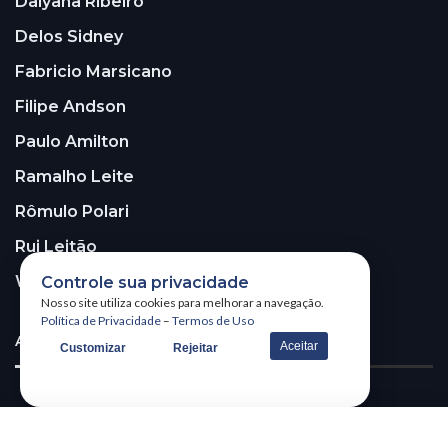
Dalyana Ribeiro
Delos Sidney
Fabricio Marsicano
Filipe Andson
Paulo Amilton
Ramalho Leite
Rômulo Polari
Rui Leitão
Walter Santos
Controle sua privacidade
Nosso site utiliza cookies para melhorar a navegação.
Política de Privacidade
–
Termos de Uso
ASSINE A NOSSA NEWSLETTER!
Aceitar
Customizar
Rejeitar
Receba nossa newsletter