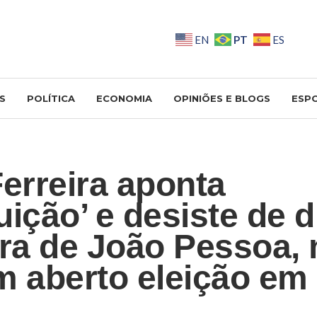
PT
EN
ES
S
POLÍTICA
ECONOMIA
OPINIÕES E BLOGS
ESP
Ferreira aponta
uição’ e desiste de d
ura de João Pessoa,
m aberto eleição em