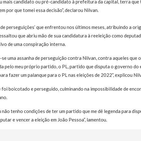
u mais candidato ou pré-candidato à prefeitura da capital, terra qu
em por que tomei essa decisão”, declarou Nilvan.
 de perseguições’ que enfrentou nos últimos meses, atribuindo a or
 ressaltou que abriu mão de sua candidatura à reeleição como deputa
alvo de uma conspiração interna.
-se uma assanha de perseguição contra Nilvan, contra aqueles que
a pelo meu próprio partido, o PL, partido que disputa o governo do 
ara fazer um palanque para o PL nas eleições de 2022”, explicou Nil
foi boicotado e perseguido, culminando na impossibilidade de encon
ano.
u não tenho condições de ter um partido que me dê legenda para disp
putar e vencer a eleição em João Pessoa”, lamentou.