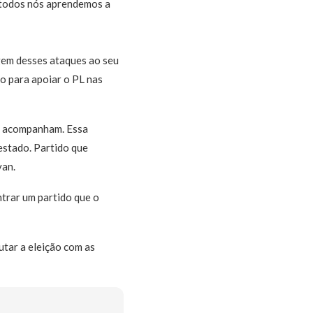
e todos nós aprendemos a
igem desses ataques ao seu
do para apoiar o PL nas
 o acompanham. Essa
estado. Partido que
van.
trar um partido que o
utar a eleição com as