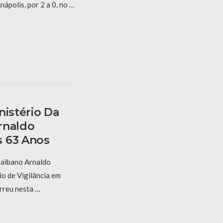
ápolis, por 2 a 0, no …
nistério Da
rnaldo
s 63 Anos
raibano Arnaldo
io de Vigilância em
rreu nesta …