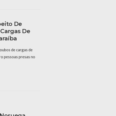
eito De
 Cargas De
araíba
roubos de cargas de
ro pessoas presas no
 Noruega