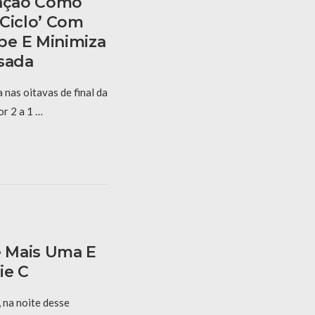
nação Como
 Ciclo’ Com
pe E Minimiza
asada
 nas oitavas de final da
r 2 a 1 …
 Mais Uma E
ie C
na noite desse