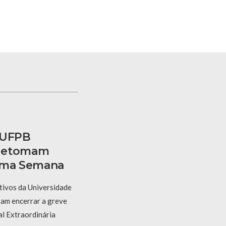
 UFPB
 Retomam
xima Semana
tivos da Universidade
ram encerrar a greve
l Extraordinária