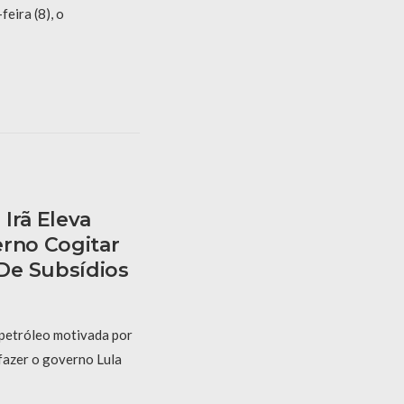
eira (8), o
Irã Eleva
erno Cogitar
De Subsídios
 petróleo motivada por
fazer o governo Lula