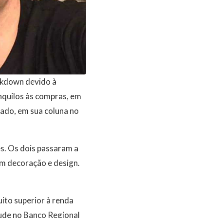
ockdown devido à
quilos às compras, em
mado, em sua coluna no
s. Os dois passaram a
em decoração e design.
uito superior à renda
aude no Banco Regional