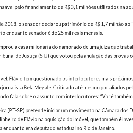
nsável pelo financiamento de R$ 3,1 milhões utilizados na aq
e 2018, o senador declarou patrimônio de R$ 1,7 milhão ao 
ário enquanto senador é de 25 mil reais mensais.
omprou a casa milionária do namorado de uma juíza que trab
ribunal de Justiça (STJ) que votou pela anulação das provas c
vel, Flávio tem questionado os interlocutores mais próximos
a jornalista Bela Megale. Criticado até mesmo por aliados pe
do fala sobre o assunto com interlocutores: “Você também a
ira (PT-SP) pretende iniciar um movimento na Câmara dos 
dinheiro de Flávio na aquisição do imóvel, que também é inv
a enquanto era deputado estadual no Rio de Janeiro.