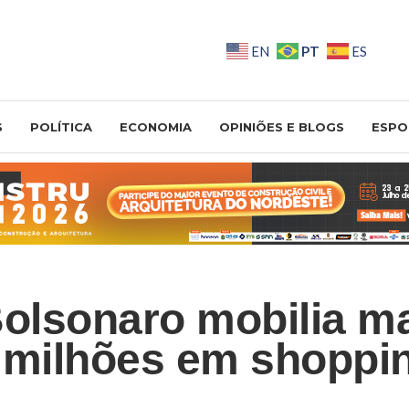
PT
EN
ES
S
POLÍTICA
ECONOMIA
OPINIÕES E BLOGS
ESPO
Bolsonaro mobilia 
 milhões em shoppi