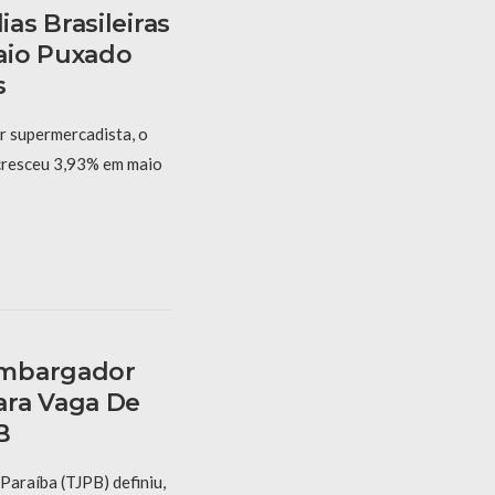
as Brasileiras
aio Puxado
s
 supermercadista, o
 cresceu 3,93% em maio
embargador
ara Vaga De
B
Paraíba (TJPB) definiu,