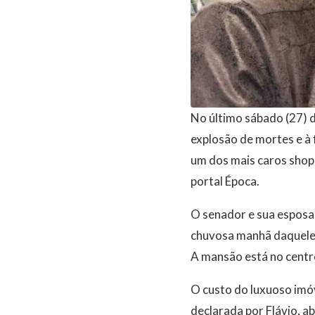
No último sábado (27) d
explosão de mortes e à 
um dos mais caros shopp
portal Época.
O senador e sua esposa
chuvosa manhã daquele 
A mansão está no centr
O custo do luxuoso imóv
declarada por Flávio, a