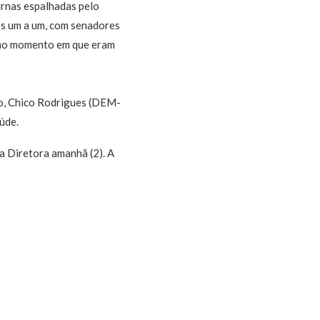
urnas espalhadas pelo
os um a um, com senadores
r no momento em que eram
o, Chico Rodrigues (DEM-
úde.
a Diretora amanhã (2). A