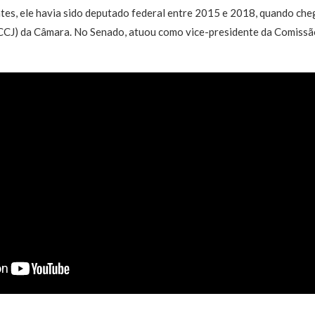
es, ele havia sido deputado federal entre 2015 e 2018, quando che
 (CCJ) da Câmara. No Senado, atuou como vice-presidente da Comissã