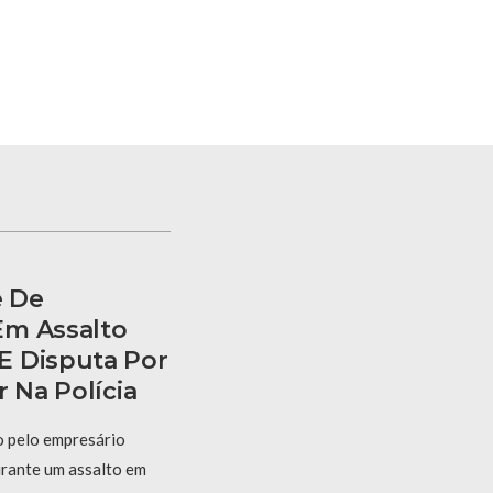
e De
Em Assalto
E Disputa Por
r Na Polícia
o pelo empresário
urante um assalto em