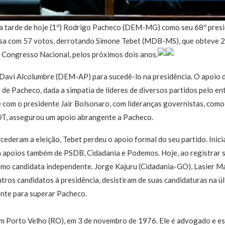
da tarde de hoje (1º) Rodrigo Pacheco (DEM-MG) como seu 68º pre
Casa com 57 votos, derrotando Simone Tebet (MDB-MS), que obteve 2
o Congresso Nacional, pelos próximos dois anos.
 Davi Alcolumbre (DEM-AP) para sucedê-lo na presidência. O apoio d
 de Pacheco, dada a simpatia de líderes de diversos partidos pelo en
 com o presidente Jair Bolsonaro, com lideranças governistas, como
T, assegurou um apoio abrangente a Pacheco.
cederam a eleição, Tebet perdeu o apoio formal do seu partido. Inici
m apoios também de PSDB, Cidadania e Podemos. Hoje, ao registrar 
como candidata independente. Jorge Kajuru (Cidadania-GO), Lasier M
tros candidatos à presidência, desistiram de suas candidaturas na ú
iente para superar Pacheco.
 Porto Velho (RO), em 3 de novembro de 1976. Ele é advogado e es