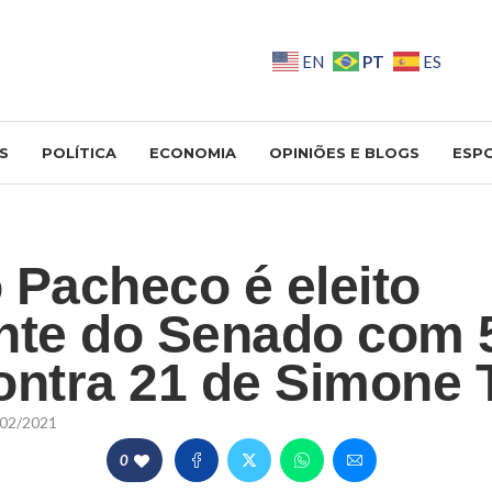
PT
EN
ES
S
POLÍTICA
ECONOMIA
OPINIÕES E BLOGS
ESP
 Pacheco é eleito
nte do Senado com 
ontra 21 de Simone 
02/2021
0