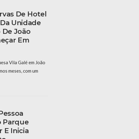
ervas De Hotel
 Da Unidade
o De João
eçar Em
uesa Vila Galé em João
mos meses, com um
 Pessoa
o Parque
E Inicia