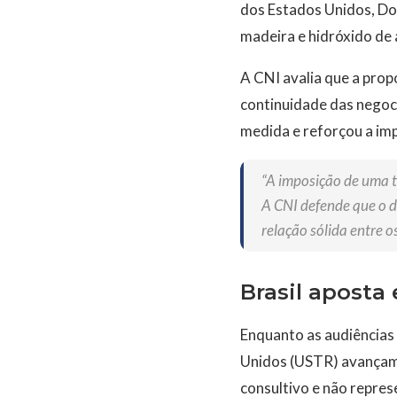
dos Estados Unidos, Don
madeira e hidróxido de 
A CNI avalia que a pro
continuidade das negoci
medida e reforçou a imp
“A imposição de uma ta
A CNI defende que o d
relação sólida entre os
Brasil aposta
Enquanto as audiências
Unidos (USTR) avançam,
consultivo e não repres