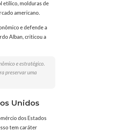
 etílico, molduras de
ercado americano.
conômico e defende a
do Alban, criticou a
onômico e estratégico.
ara preservar uma
dos Unidos
Comércio dos Estados
esso tem caráter