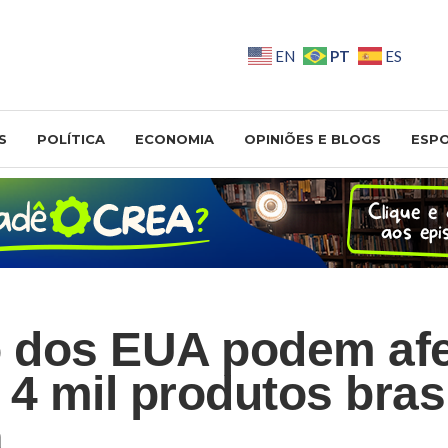
PT
EN
ES
S
POLÍTICA
ECONOMIA
OPINIÕES E BLOGS
ESP
o dos EUA podem afe
4 mil produtos brasi
a