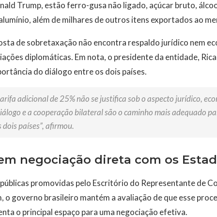
ald Trump, estão ferro-gusa não ligado, açúcar bruto, álcool
alumínio, além de milhares de outros itens exportados ao m
posta de sobretaxação não encontra respaldo jurídico nem e
ações diplomáticas. Em nota, o presidente da entidade, Ricar
ortância do diálogo entre os dois países.
rifa adicional de 25% não se justifica sob o aspecto jurídico, ec
iálogo e a cooperação bilateral são o caminho mais adequado p
 dois países”, afirmou.
 em negociação direta com os Esta
 públicas promovidas pelo Escritório do Representante de 
 o governo brasileiro mantém a avaliação de que esse proc
enta o principal espaço para uma negociação efetiva.