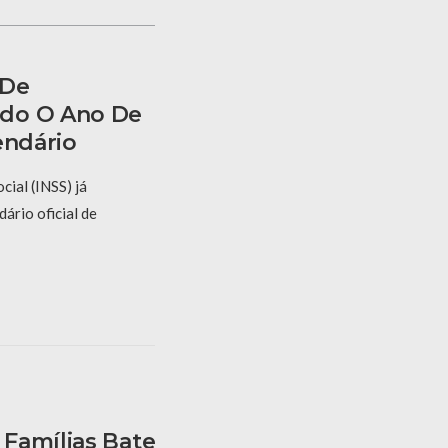
 De
do O Ano De
endário
cial (INSS) já
dário oficial de
Famílias Bate