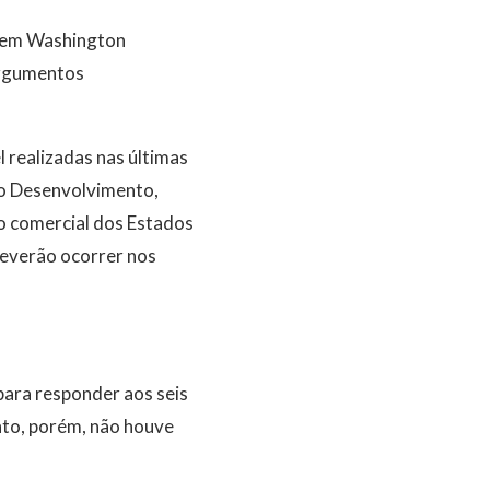
l em Washington
argumentos
l realizadas nas últimas
do Desenvolvimento,
io comercial dos Estados
deverão ocorrer nos
ara responder aos seis
nto, porém, não houve