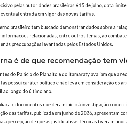
isivo pelas autoridades brasileiras é 15 de julho, data limit
 eventual entrada em vigor das novas tarifas.
erno brasileiro tem buscado demonstrar dados sobre a relaç
ar informações relacionadas, entre outros temas, ao comba
r às preocupações levantadas pelos Estados Unidos.
erna é de que recomendação tem vié
antes do Palácio do Planalto e do Itamaraty avaliam que a
rifas possui caráter político e não leva em consideração os 
l ao longo do último ano.
iação, documentos que deram início à investigação comercial
ão das tarifas, publicada em junho de 2026, apresentam c
ia a percepção de que as justificativas técnicas tiveram pouca