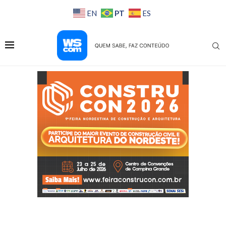
PT
EN
ES