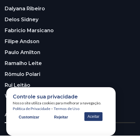
Dalyana Ribeiro
Delos Sidney
Fabricio Marsicano
Filipe Andson
Paulo Amilton
Ramalho Leite
Rômulo Polari
Rui Leitão
Walter Santos
Controle sua privacidade
Nosso site utiliza cookies para melhorar a navegação.
Política de Privacidade
–
Termos de Uso
ASSINE A NOSSA NEWSLETTER!
Aceitar
Customizar
Rejeitar