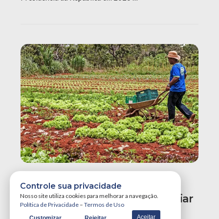
Banco Do Brasil Injeta R$ 310
Controle sua privacidade
Milhões Na Agricultura Familiar
Nosso site utiliza cookies para melhorar a navegação.
Política de Privacidade
–
Termos de Uso
E Empresarial Da Paraíba
Aceitar
Customizar
Rejeitar