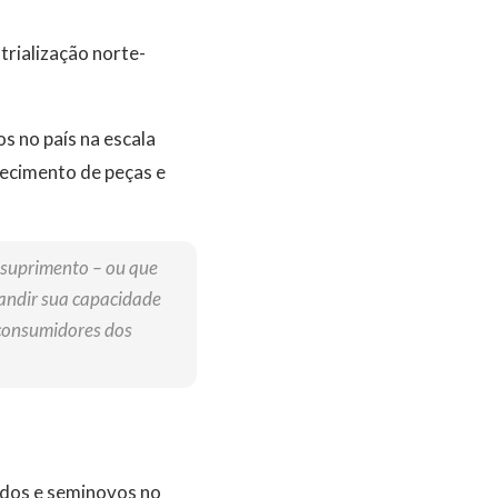
trialização norte-
s no país na escala
necimento de peças e
e suprimento – ou que
andir sua capacidade
s consumidores dos
ados e seminovos no