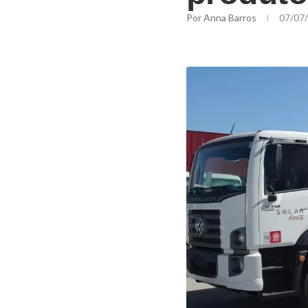
Por
Anna Barros
07/07