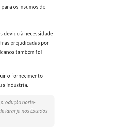
” para os insumos de
s devido à necessidade
fras prejudicadas por
ricanos também foi
uir o fornecimento
 a indústria.
a produção norte-
de laranja nos Estados