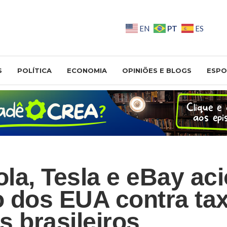
PT
EN
ES
S
POLÍTICA
ECONOMIA
OPINIÕES E BLOGS
ESPO
la, Tesla e eBay ac
 dos EUA contra ta
s brasileiros