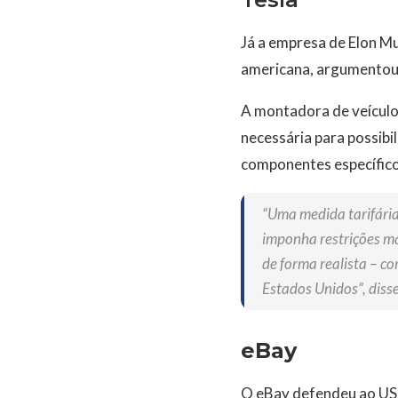
Já a empresa de Elon Mu
americana, argumentou 
A montadora de veículos
necessária para possibi
componentes específico
“Uma medida tarifária
imponha restrições m
de forma realista – co
Estados Unidos”, diss
eBay
O eBay defendeu ao UST