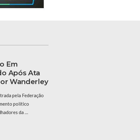
to Em
do Após Ata
bor Wanderley
strada pela Federação
mento político
lhadores da …