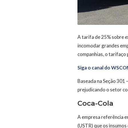
A tarifa de 25% sobre 
incomodar grandes emp
companhias, o tarifaço 
Siga o canal do WSCO
Baseada na Seção 301 –
prejudicando o setor co
Coca-Cola
A empresa referência e
(USTR) que os insumos d