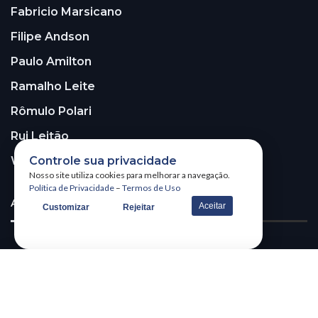
Fabricio Marsicano
Filipe Andson
Paulo Amilton
Ramalho Leite
Rômulo Polari
Rui Leitão
Controle sua privacidade
Walter Santos
Nosso site utiliza cookies para melhorar a navegação.
Política de Privacidade
–
Termos de Uso
ASSINE A NOSSA NEWSLETTER!
Aceitar
Customizar
Rejeitar
Receba nossa newsletter