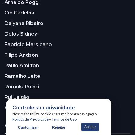
Arnaldo Poggi
Cid Gadelha
Dalyana Ribeiro
Delos Sidney
Fabricio Marsicano
Filipe Andson
Paulo Amilton
Ramalho Leite
Rômulo Polari
Rui Leitão
Walter Santos
Controle sua privacidade
Nosso site utiliza cookies para melhorar a navegação.
Política de Privacidade
–
Termos de Uso
ASSINE A NOSSA NEWSLETTER!
Aceitar
Customizar
Rejeitar