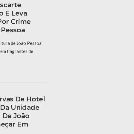
scarte
o E Leva
Por Crime
 Pessoa
itura de João Pessoa
 em flagrantes de
ervas De Hotel
 Da Unidade
o De João
eçar Em