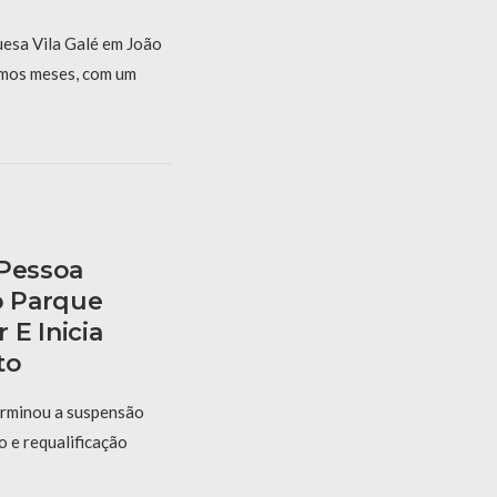
uesa Vila Galé em João
mos meses, com um
 Pessoa
o Parque
E Inicia
to
erminou a suspensão
 e requalificação