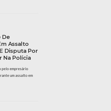
e De
Em Assalto
E Disputa Por
r Na Polícia
o pelo empresário
urante um assalto em