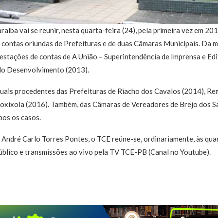
aíba vai se reunir, nesta quarta-feira (24), pela primeira vez em 20
s contas oriundas de Prefeituras e de duas Câmaras Municipais. Da 
stações de contas de A União – Superintendência de Imprensa e Edit
 do Desenvolvimento (2013).
nuais procedentes das Prefeituras de Riacho dos Cavalos (2014), Re
oxixola (2016). Também, das Câmaras de Vereadores de Brejo dos 
bos os casos.
 André Carlo Torres Pontes, o TCE reúne-se, ordinariamente, às quart
úblico e transmissões ao vivo pela TV TCE-PB (Canal no Youtube).