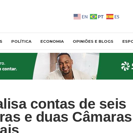
PT
EN
ES
S
POLÍTICA
ECONOMIA
OPINIÕES E BLOGS
ESP
lisa contas de seis
uras e duas Câmaras
ais