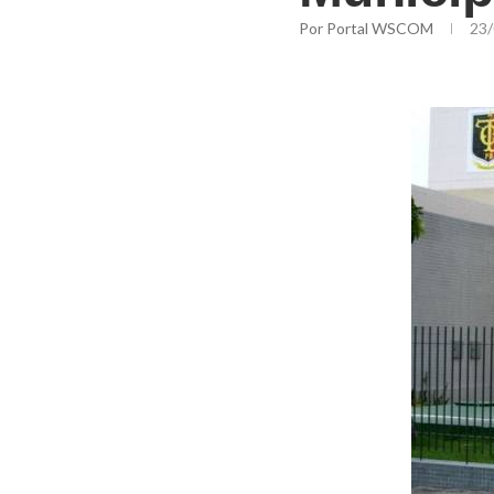
Por
Portal WSCOM
23/