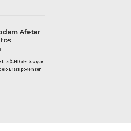
Podem Afetar
utos
a
tria (CNI) alertou que
 pelo Brasil podem ser