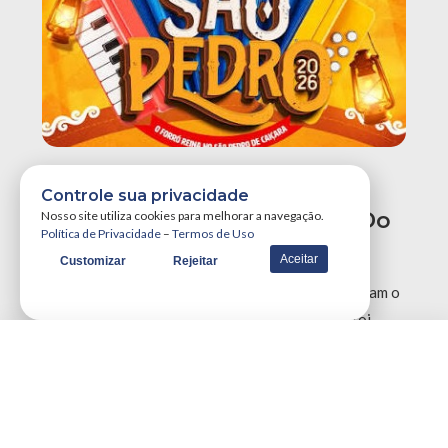
São Pedro De Caiçara
Controle sua privacidade
Homenageia Reis E Rainhas Do
Nosso site utiliza cookies para melhorar a navegação.
Política de Privacidade
–
Termos de Uso
Forró Nos 80 Anos Do Baião
Aceitar
Customizar
Rejeitar
Em 1946 Luiz Gonzaga e Humberto Teixeira, criaram o
ritmo baião, tal qual conhecemos hoje, o marco foi
exatamente a …
VER MAIS NOTÍCIAS