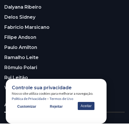
Dalyana Ribeiro
Delos Sidney
Fabricio Marsicano
Filipe Andson
Paulo Amilton
Ramalho Leite
Rômulo Polari
Rui Leitão
Walter Santos
Controle sua privacidade
Nosso site utiliza cookies para melhorar a navegação.
Política de Privacidade
–
Termos de Uso
ASSINE A NOSSA NEWSLETTER!
Aceitar
Customizar
Rejeitar