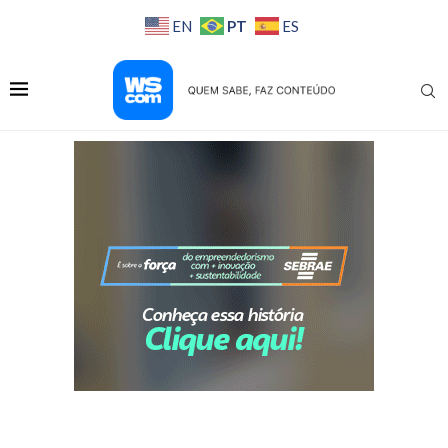
PT
EN
ES