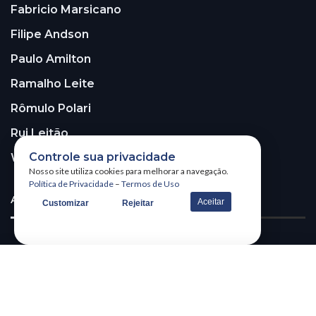
Fabricio Marsicano
Filipe Andson
Paulo Amilton
Ramalho Leite
Rômulo Polari
Rui Leitão
Controle sua privacidade
Walter Santos
Nosso site utiliza cookies para melhorar a navegação.
Política de Privacidade
–
Termos de Uso
ASSINE A NOSSA NEWSLETTER!
Aceitar
Customizar
Rejeitar
Receba nossa newsletter