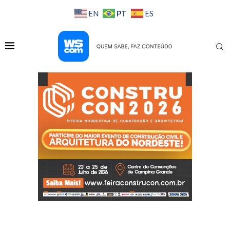
PT
EN
ES