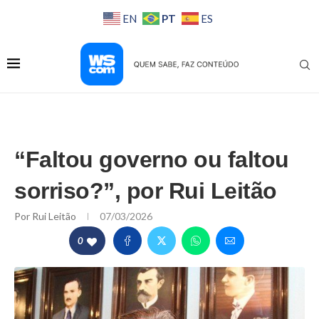
PT
EN
ES
“Faltou governo ou faltou
sorriso?”, por Rui Leitão
Por
Rui Leitão
07/03/2026
0