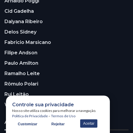
Arnaldo Poggi
Cid Gadelha
Dalyana Ribeiro
Delos Sidney
Fabricio Marsicano
Filipe Andson
Paulo Amilton
Ramalho Leite
Rômulo Polari
Rui Leitão
Controle sua privacidade
Walter Santos
Nosso site utiliza cookies para melhorar a navegação.
Política de Privacidade
–
Termos de Uso
ASSINE A NOSSA NEWSLETTER!
Aceitar
Customizar
Rejeitar