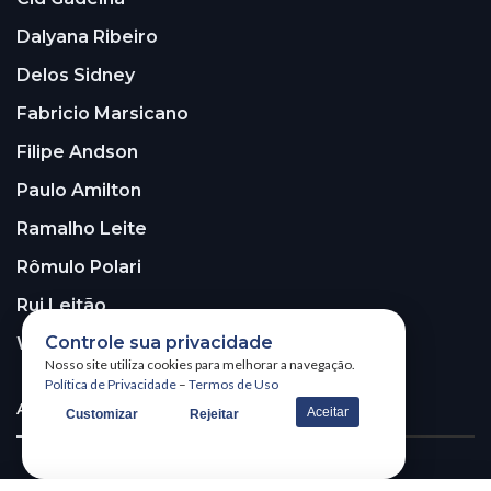
Dalyana Ribeiro
Delos Sidney
Fabricio Marsicano
Filipe Andson
Paulo Amilton
Ramalho Leite
Rômulo Polari
Rui Leitão
Controle sua privacidade
Walter Santos
Nosso site utiliza cookies para melhorar a navegação.
Política de Privacidade
–
Termos de Uso
ASSINE A NOSSA NEWSLETTER!
Aceitar
Customizar
Rejeitar