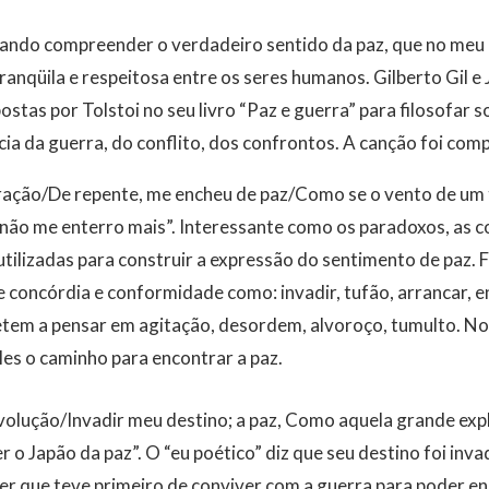
ando compreender o verdadeiro sentido da paz, que no meu 
ranqüila e respeitosa entre os seres humanos. Gilberto Gil 
stas por Tolstoi no seu livro “Paz e guerra” para filosofar s
cia da guerra, do conflito, dos confrontos. A canção foi co
oração/De repente, me encheu de paz/Como se o vento de u
não me enterro mais”. Interessante como os paradoxos, as c
utilizadas para construir a expressão do sentimento de paz. F
e concórdia e conformidade como: invadir, tufão, arrancar, e
tem a pensar em agitação, desordem, alvoroço, tumulto. No
es o caminho para encontrar a paz.
evolução/Invadir meu destino; a paz, Como aquela grande e
r o Japão da paz”. O “eu poético” diz que seu destino foi inv
zer que teve primeiro de conviver com a guerra para poder en