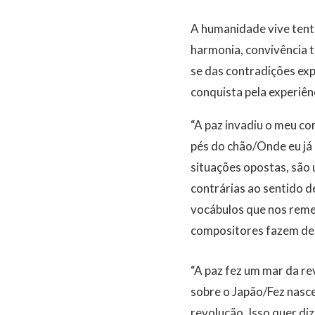
A humanidade vive tent
harmonia, convivência t
se das contradições expo
conquista pela experiên
“A paz invadiu o meu c
pés do chão/Onde eu já 
situações opostas, são 
contrárias ao sentido d
vocábulos que nos reme
compositores fazem del
“A paz fez um mar da r
sobre o Japão/Fez nasce
revolução. Isso quer di