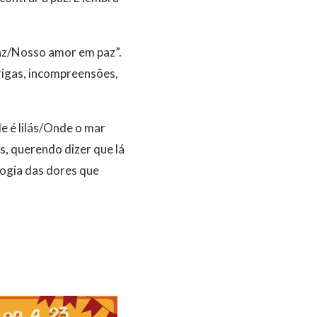
faz/Nosso amor em paz”.
rigas, incompreensões,
e é lilás/Onde o mar
s, querendo dizer que lá
logia das dores que