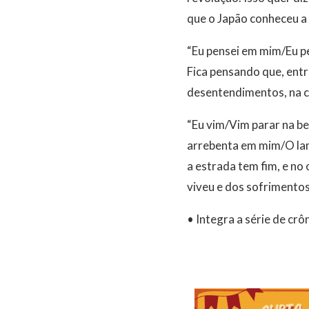
que o Japão conheceu a
“Eu pensei em mim/Eu p
Fica pensando que, ent
desentendimentos, na co
“Eu vim/Vim parar na be
arrebenta em mim/O lame
a estrada tem fim, e no
viveu e dos sofrimento
• Integra a série de 