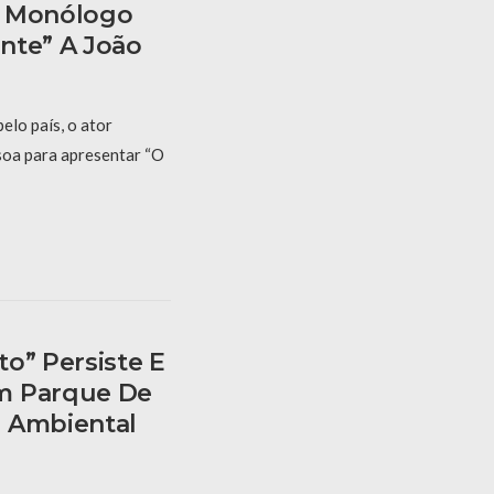
z Monólogo
nte” A João
elo país, o ator
oa para apresentar “O
o” Persiste E
m Parque De
o Ambiental