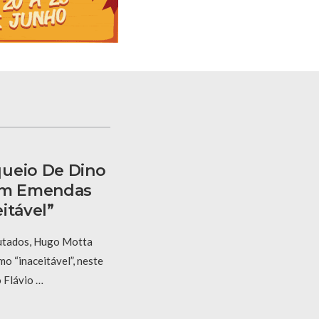
queio De Dino
 Em Emendas
itável”
utados, Hugo Motta
mo “inaceitável”, neste
o Flávio …