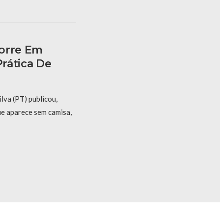
Corre Em
Prática De
ilva (PT) publicou,
ue aparece sem camisa,