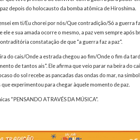
 paz depois do holocausto da bomba atômica de Hiroshima.
ensei em ti/Eu chorei por nós/Que contradição/Só a guerra 
re ele e sua amada ocorre o mesmo, a paz vem sempre após b
ntraditória constatação de que “a guerra faz a paz”.
ira do cais/Onde a estrada chegou ao fim/Onde o fim da tard
nto de tantos ais”. Ele afirma que veio parar na beira do cai
 ocaso do sol recebe as pancadas das ondas do mar, na simbo
s que experimentou para chegar àquele momento de paz.
crônicas “PENSANDO ATRAVÉS DA MÚSICA”.