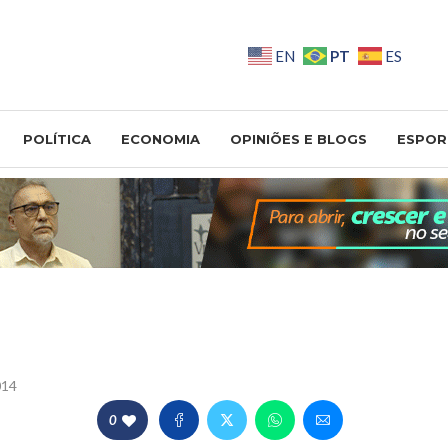
PT
EN
ES
POLÍTICA
ECONOMIA
OPINIÕES E BLOGS
ESPOR
014
0