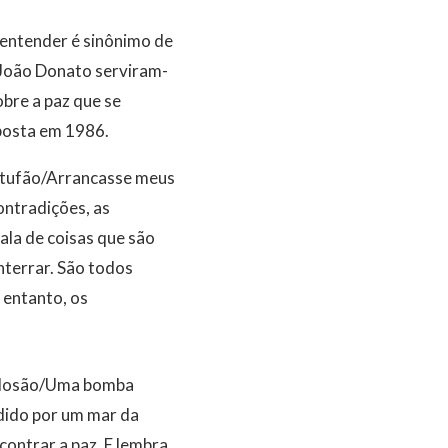
entender é sinônimo de
e João Donato serviram-
obre a paz que se
mposta em 1986.
m tufão/Arrancasse meus
ontradições, as
ala de coisas que são
nterrar. São todos
 entanto, os
xplosão/Uma bomba
adido por um mar da
contrar a paz. E lembra