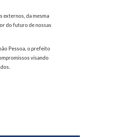
gos externos, da mesma
or do futuro de nossas
oão Pessoa, o prefeito
 compromissos visando
ados.