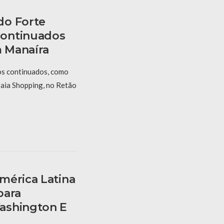
do Forte
ontinuados
 Manaíra
os continuados, como
aia Shopping, no Retão
mérica Latina
para
ashington E