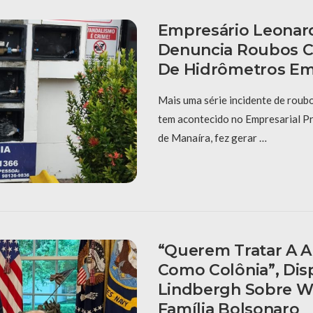
Empresário Leonar
Denuncia Roubos C
De Hidrômetros Em
Mais uma série incidente de roub
tem acontecido no Empresarial Pr
de Manaíra, fez gerar …
“Querem Tratar A A
Como Colônia”, Dis
Lindbergh Sobre W
Família Bolsonaro