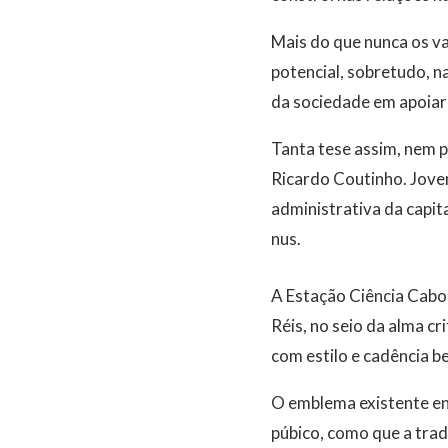
Mais do que nunca os v
potencial, sobretudo, n
da sociedade em apoiar 
Tanta tese assim, nem p
Ricardo Coutinho. Jovem
administrativa da capi
nus.
A Estação Ciência Cabo 
Réis, no seio da alma c
com estilo e cadência b
O emblema existente ent
púbico, como que a tra