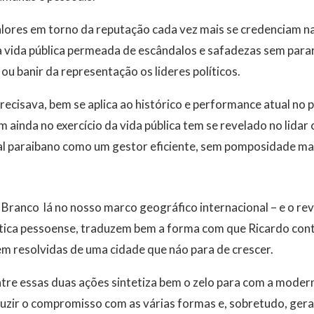
alores em torno da reputação cada vez mais se credenciam n
a vida pública permeada de escândalos e safadezas sem parar.
ou banir da representação os lideres políticos.
recisava, bem se aplica ao histórico e performance atual no 
 ainda no exercício da vida pública tem se revelado no lidar
tal paraibano como um gestor eficiente, sem pomposidade mas
Branco  lá no nosso marco geográfico internacional – e o 
ritica pessoense, traduzem bem a forma com que Ricardo con
em resolvidas de uma cidade que náo para de crescer.
re essas duas ações sintetiza bem o zelo para com a modern
duzir o compromisso com as várias formas e, sobretudo, ger