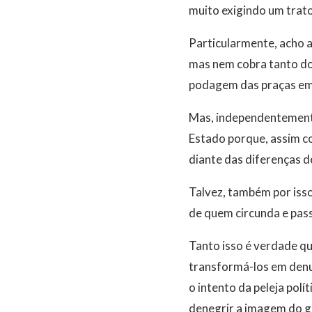
muito exigindo um trat
Particularmente, acho a
mas nem cobra tanto do 
podagem das praças em 
Mas, independentemente
Estado porque, assim com
diante das diferenças de
Talvez, também por isso
de quem circunda e pass
Tanto isso é verdade qu
transformá-los em denu
o intento da peleja pol
denegrir a imagem do g