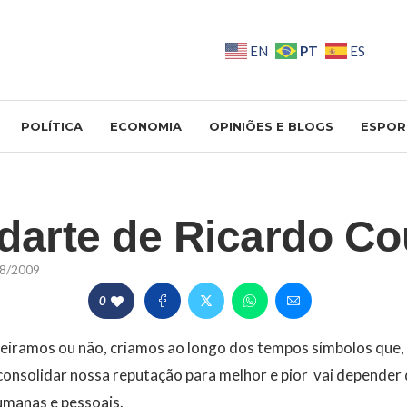
PT
EN
ES
POLÍTICA
ECONOMIA
OPINIÕES E BLOGS
ESPOR
darte de Ricardo Co
8/2009
0
ueiramos ou não, criamos ao longo dos tempos símbolos que,
onsolidar nossa reputação para melhor e pior  vai depender
umanas e pessoais.