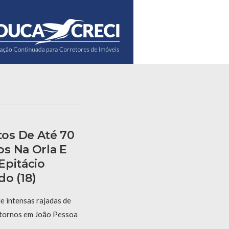
os De Até 70
s Na Orla E
Epitácio
do (18)
 intensas rajadas de
stornos em João Pessoa