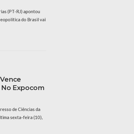
rias (PT-RJ) apontou
opolítica do Brasil vai
 Vence
o No Expocom
esso de Ciências da
tima sexta-feira (10),