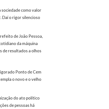
a sociedade como valor
 Daí o rigor silencioso
prefeito de João Pessoa,
 cotidiano da máquina
 de resultados a olhos
revigorado Ponto de Cem
templa o novo e o velho
ização do ato político
ações de pessoas há