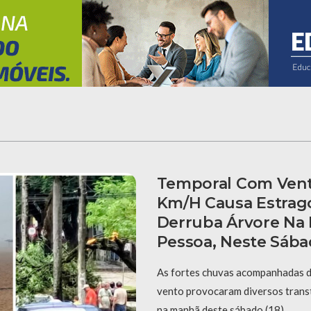
Temporal Com Vent
Km/h Causa Estrago
Derruba Árvore Na 
Pessoa, Neste Sába
As fortes chuvas acompanhadas de
vento provocaram diversos tran
na manhã deste sábado (18). …