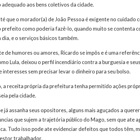
o adequado aos bens coletivos da cidade.
té que o morador(a) de João Pessoa é exigente no cuidado co
prefeito como poderia fazê-lo, quando muito se contenta co
dia, e o serviços básicos também.
 de humores ou amores, Ricardo se impôs e é uma referência
o Lula, deixou o perfil incendiário contra a burguesia e seu
 interesses sem precisar levar o dinheiro para seu bolso.
, a receita própria da prefeitura tenha permitido ações própr
eia pela cidade.
e já assanha seus opositores, alguns mais aguçados a querer
ncias que sujem a trajetória público do Mago, sem que ate 
ítica. Tudo isso pode ate evidenciar defeitos que todos têm,
estor trabalhador.