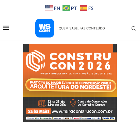
PT
EN
ES