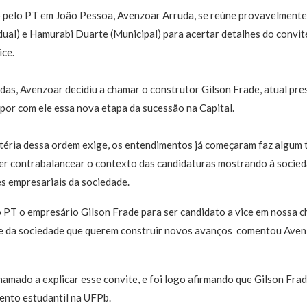
o pelo PT em João Pessoa, Avenzoar Arruda, se reúne provavelmente
ual) e Hamurabi Duarte (Municipal) para acertar detalhes do convi
ice.
ndas, Avenzoar decidiu a chamar o construtor Gilson Frade, atual pre
por com ele essa nova etapa da sucessão na Capital.
téria dessa ordem exige, os entendimentos já começaram faz algum
er contrabalancear o contexto das candidaturas mostrando à socied
s empresariais da sociedade.
 PT o empresário Gilson Frade para ser candidato a vice em nossa 
e da sociedade que querem construir novos avanços  comentou Av
amado a explicar esse convite, e foi logo afirmando que Gilson Fr
nto estudantil na UFPb.