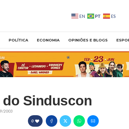
PT
EN
ES
POLÍTICA
ECONOMIA
OPINIÕES E BLOGS
ESPO
e do Sinduscon
9/2003
0