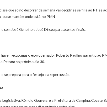
isse que só no decorrer da semana vai decidir se se filia ao PT, se a
  ou se mantém onde está, no PMN .
úne com José Genoino e José Dirceu para acertos finais.
 haver recuo, mas o ex-governador Roberto Paulino garantiu ao PM
oão Pessoa no próximo dia 30.
io se prepara para o festejo e a repercussão.
az
a Legislativa, Rômulo Gouveia, e a Prefeitura de Campina, Cozete B
 para superar as duras divergências entre eles.