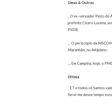
Umas & Outras
.. O ex-vereador Pinto do
prefeito Cícero Lucena, sec
PSDB.
… O periscópio da WSCOM 
Maranhão, no Altiplano.
… Em Campina, hoje, o PMDB
Última
` ET e todos os Santos val
livrai-me desse tempo esc