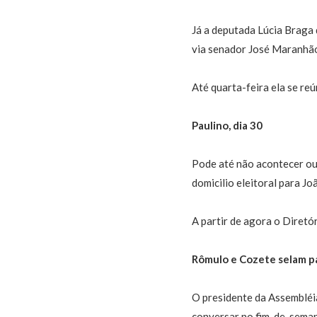
Já a deputada Lúcia Braga d
via senador José Maranhão
Até quarta-feira ela se re
Paulino, dia 30
Pode até não acontecer ou
domicilio eleitoral para J
A partir de agora o Diretór
Rômulo e Cozete selam p
O presidente da Assembléi
conversar no fim-de-semana