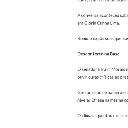
A conversa aconteceu sáb
sra Glória Cunha Lima.
Rômulo expôs suas queixas,
Desconforto na Base
O senador Efraim Morais 
ouvir duras críticas ao pr
Gerson usou de palavrões 
nivelar Efraim na mesma c
O clima esquentou e merec