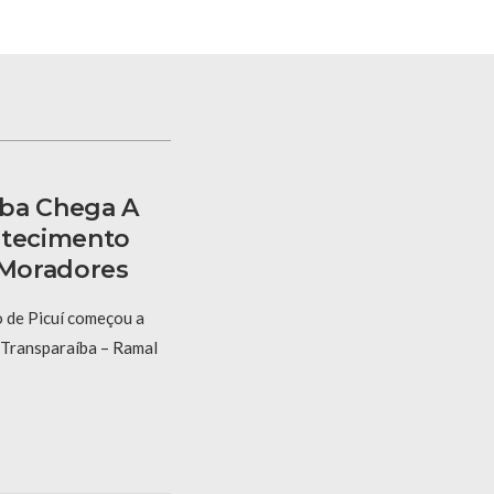
íba Chega A
stecimento
 Moradores
o de Picuí começou a
 Transparaíba – Ramal