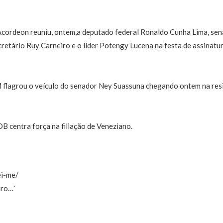
 Acordeon reuniu, ontem,a deputado federal Ronaldo Cunha Lima, sen
retário Ruy Carneiro e o líder Potengy Lucena na festa de assinatura
flagrou o veículo do senador Ney Suassuna chegando ontem na res
 centra força na filiação de Veneziano.
ei-me/
uro…´