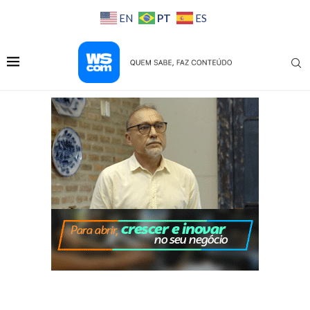
PT
EN
ES