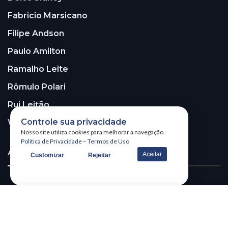
Fabricio Marsicano
Filipe Andson
Paulo Amilton
Ramalho Leite
Rômulo Polari
Rui Leitão
Controle sua privacidade
Walter Santos
Nosso site utiliza cookies para melhorar a navegação.
Política de Privacidade
–
Termos de Uso
ASSINE A NOSSA NEWSLETTER!
Aceitar
Customizar
Rejeitar
Receba nossa newsletter