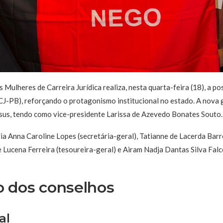
 Mulheres de Carreira Jurídica realiza, nesta quarta-feira (18), a po
J-PB), reforçando o protagonismo institucional no estado. A nova g
esus, tendo como vice-presidente Larissa de Azevedo Bonates Souto.
a Anna Caroline Lopes (secretária-geral), Tatianne de Lacerda Barr
de Lucena Ferreira (tesoureira-geral) e Airam Nadja Dantas Silva Fal
 dos conselhos
al