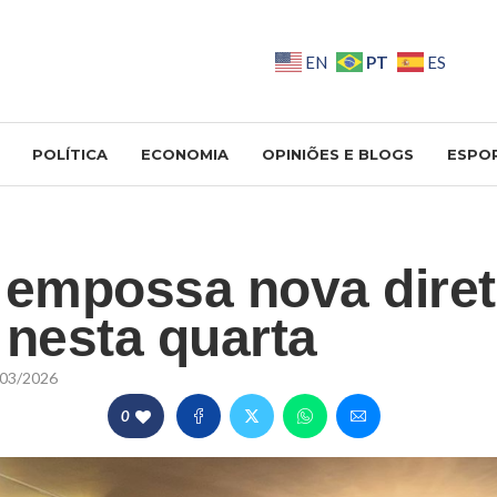
PT
EN
ES
POLÍTICA
ECONOMIA
OPINIÕES E BLOGS
ESPO
mpossa nova diret
 nesta quarta
03/2026
0