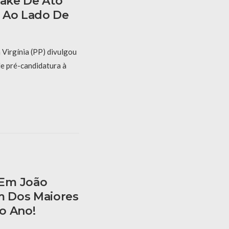
Fake De Ato
 Ao Lado De
 Virgínia (PP) divulgou
de pré-candidatura à
 Em João
 Dos Maiores
o Ano!