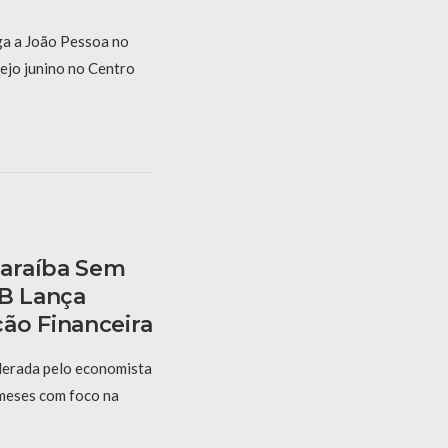
a a João Pessoa no
ejo junino no Centro
araíba Sem
PB Lança
ão Financeira
derada pelo economista
 meses com foco na