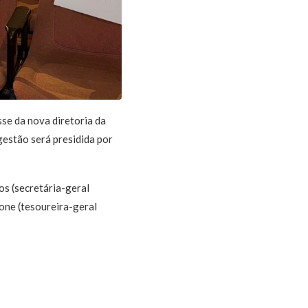
sse da nova diretoria da
estão será presidida por
os (secretária-geral
cone (tesoureira-geral