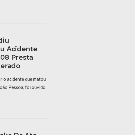
diu
u Acidente
08 Presta
berado
r o acidente que matou
oão Pessoa, foi ouvido