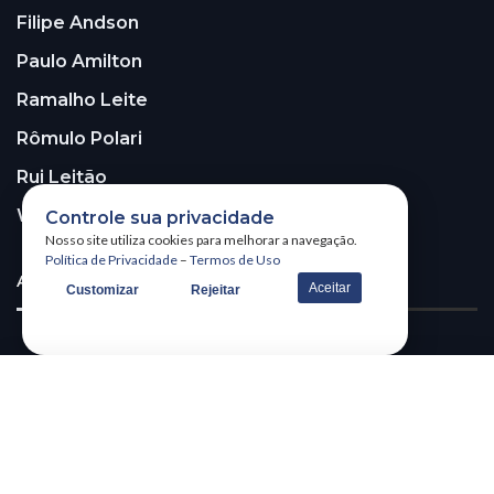
Filipe Andson
Paulo Amilton
Ramalho Leite
Rômulo Polari
Rui Leitão
Walter Santos
Controle sua privacidade
Nosso site utiliza cookies para melhorar a navegação.
Política de Privacidade
–
Termos de Uso
ASSINE A NOSSA NEWSLETTER!
Aceitar
Customizar
Rejeitar
Receba nossa newsletter
@2026 – All Right Reserved. WSCOM