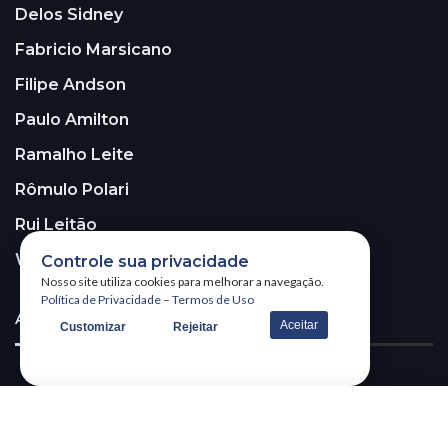
Delos Sidney
Fabricio Marsicano
Filipe Andson
Paulo Amilton
Ramalho Leite
Rômulo Polari
Rui Leitão
Walter Santos
Controle sua privacidade
Nosso site utiliza cookies para melhorar a navegação.
Política de Privacidade
–
Termos de Uso
ASSINE A NOSSA NEWSLETTER!
Aceitar
Customizar
Rejeitar
Receba nossa newsletter