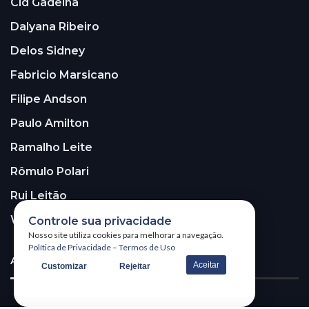
Cid Gadelha
Dalyana Ribeiro
Delos Sidney
Fabricio Marsicano
Filipe Andson
Paulo Amilton
Ramalho Leite
Rômulo Polari
Rui Leitão
Walter Santos
Controle sua privacidade
Nosso site utiliza cookies para melhorar a navegação.
Política de Privacidade
–
Termos de Uso
ASSINE A NOSSA NEWSLETTER!
Aceitar
Customizar
Rejeitar