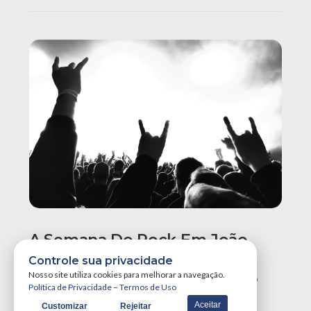
A Semana Do Rock Em João
Pessoa Promete Um Dos
Controle sua privacidade
Maiores Finais De Semana Do
Nosso site utiliza cookies para melhorar a navegação.
Política de Privacidade
–
Termos de Uso
Ano!
Aceitar
Customizar
Rejeitar