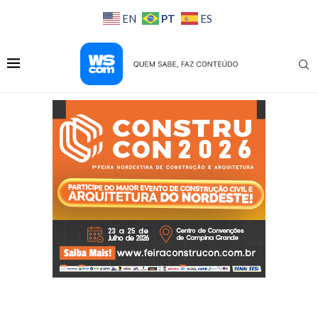
PT
EN
ES