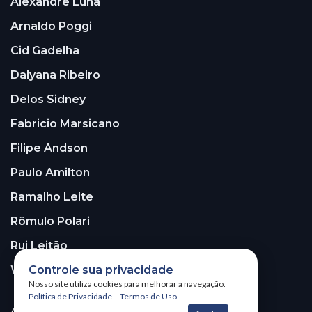
Alexandre Luna
Arnaldo Poggi
Cid Gadelha
Dalyana Ribeiro
Delos Sidney
Fabricio Marsicano
Filipe Andson
Paulo Amilton
Ramalho Leite
Rômulo Polari
Rui Leitão
Walter Santos
Controle sua privacidade
Nosso site utiliza cookies para melhorar a navegação.
Política de Privacidade
–
Termos de Uso
ASSINE A NOSSA NEWSLETTER!