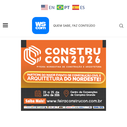
PT
EN
ES