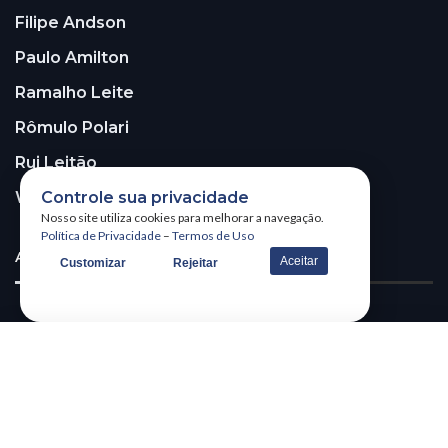
Filipe Andson
Paulo Amilton
Ramalho Leite
Rômulo Polari
Rui Leitão
Controle sua privacidade
Walter Santos
Nosso site utiliza cookies para melhorar a navegação.
Política de Privacidade
–
Termos de Uso
ASSINE A NOSSA NEWSLETTER!
Aceitar
Customizar
Rejeitar
Receba nossa newsletter
@2026 – All Right Reserved. WSCOM