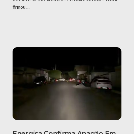
firmou …
Energisa Confirma Apagão Em