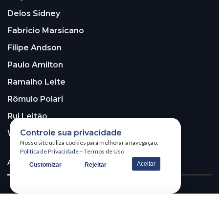
Delos Sidney
Fabricio Marsicano
Filipe Andson
Paulo Amilton
Ramalho Leite
Rômulo Polari
Rui Leitão
Controle sua privacidade
Walter Santos
Nosso site utiliza cookies para melhorar a navegação.
Política de Privacidade
–
Termos de Uso
ASSINE A NOSSA NEWSLETTER!
Aceitar
Customizar
Rejeitar
Receba nossa newsletter