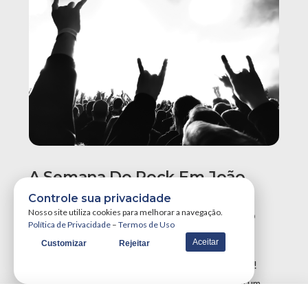
A Semana Do Rock Em João
Pessoa Promete Um Dos
Controle sua privacidade
Maiores Finais De Semana Do
Nosso site utiliza cookies para melhorar a navegação.
Política de Privacidade
–
Termos de Uso
Ano!
Aceitar
Customizar
Rejeitar
A Semana do Rock em João Pessoa tá destruidora!
Simplesmente teremos três grandes eventos em um
único final de semana, …