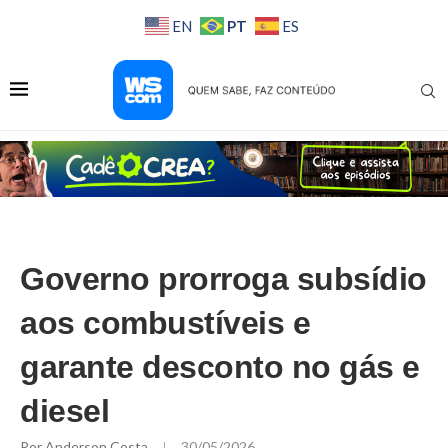
PT
EN
ES
Governo prorroga subsídio
aos combustíveis e
garante desconto no gás e
diesel
Por
Anderson Costa
30/05/2026