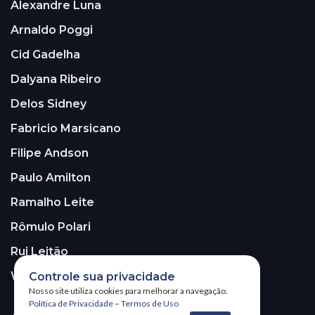
Alexandre Luna
Arnaldo Poggi
Cid Gadelha
Dalyana Ribeiro
Delos Sidney
Fabricio Marsicano
Filipe Andson
Paulo Amilton
Ramalho Leite
Rômulo Polari
Rui Leitão
Walter Santos
Controle sua privacidade
Nosso site utiliza cookies para melhorar a navegação.
Política de Privacidade
–
Termos de Uso