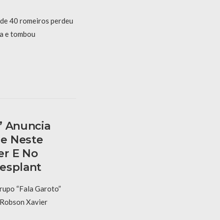
 de 40 romeiros perdeu
ta e tombou
” Anuncia
e Neste
er E No
esplant
rupo “Fala Garoto”
e Robson Xavier