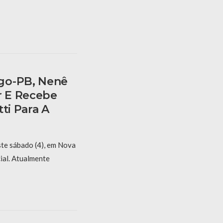
go-PB, Nenê
 E Recebe
ti Para A
ste sábado (4), em Nova
ial. Atualmente