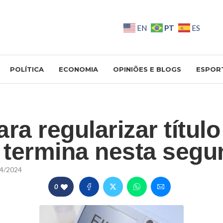
PT
EN
ES
POLÍTICA
ECONOMIA
OPINIÕES E BLOGS
ESPOR
ra regularizar título
t termina nesta seg
4/2024
0