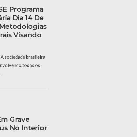
SE Programa
ria Dia 14 De
r Metodologias
rais Visando
A sociedade brasileira
 envolvendo todos os
…
Em Grave
s No Interior