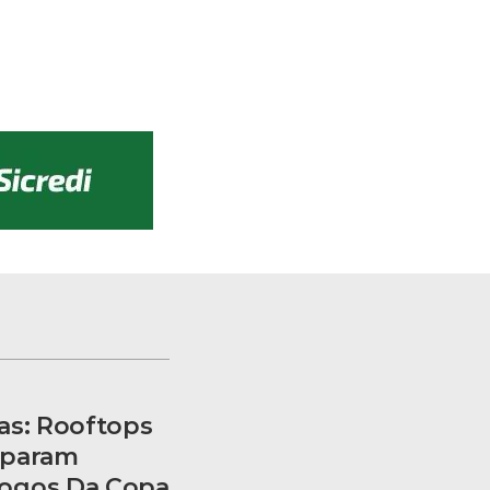
as: Rooftops
eparam
ogos Da Copa