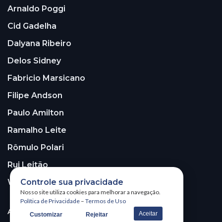
Arnaldo Poggi
Cid Gadelha
Dalyana Ribeiro
Delos Sidney
Fabricio Marsicano
Filipe Andson
Paulo Amilton
Ramalho Leite
Rômulo Polari
Rui Leitão
Controle sua privacidade
Walter Santos
Nosso site utiliza cookies para melhorar a navegação.
Política de Privacidade
–
Termos de Uso
ASSINE A NOSSA NEWSLETTER!
Aceitar
Customizar
Rejeitar