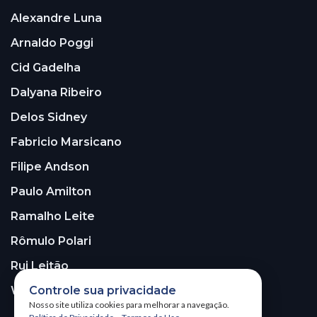
Alexandre Luna
Arnaldo Poggi
Cid Gadelha
Dalyana Ribeiro
Delos Sidney
Fabricio Marsicano
Filipe Andson
Paulo Amilton
Ramalho Leite
Rômulo Polari
Rui Leitão
Controle sua privacidade
Walter Santos
Nosso site utiliza cookies para melhorar a navegação.