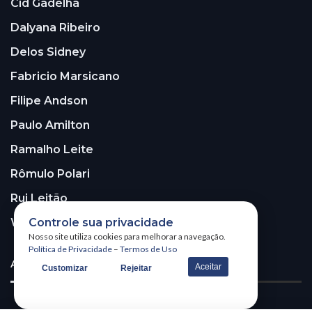
Cid Gadelha
Dalyana Ribeiro
Delos Sidney
Fabricio Marsicano
Filipe Andson
Paulo Amilton
Ramalho Leite
Rômulo Polari
Rui Leitão
Controle sua privacidade
Walter Santos
Nosso site utiliza cookies para melhorar a navegação.
Política de Privacidade
–
Termos de Uso
ASSINE A NOSSA NEWSLETTER!
Aceitar
Customizar
Rejeitar