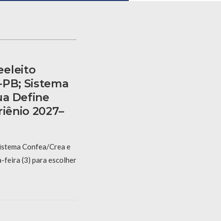
eleito
-PB; Sistema
ua Define
riênio 2027–
Sistema Confea/Crea e
feira (3) para escolher