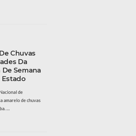
 De Chuvas
dades Da
m De Semana
o Estado
 Nacional de
ta amarelo de chuvas
ba. …