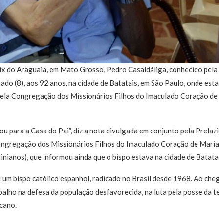
ix do Araguaia, em Mato Grosso, Pedro Casaldáliga, conhecido pela l
do (8), aos 92 anos, na cidade de Batatais, em São Paulo, onde esta
pela Congregação dos Missionários Filhos do Imaculado Coração de 
ou para a Casa do Pai”, diz a nota divulgada em conjunto pela Prelaz
Congregação dos Missionários Filhos do Imaculado Coração de Maria
nianos), que informou ainda que o bispo estava na cidade de Batatai
 um bispo católico espanhol, radicado no Brasil desde 1968. Ao che
abalho na defesa da população desfavorecida, na luta pela posse da t
icano.