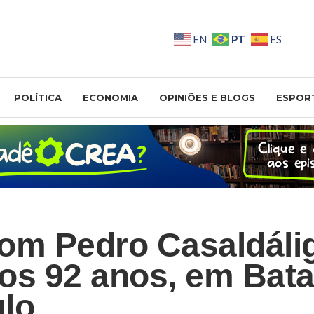
PT
EN
ES
POLÍTICA
ECONOMIA
OPINIÕES E BLOGS
ESPOR
om Pedro Casaldáli
os 92 anos, em Bata
lo