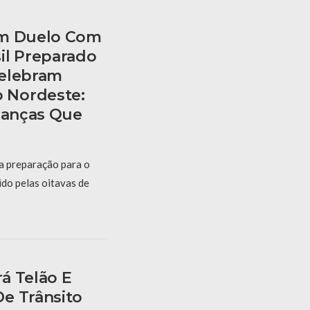
am Duelo Com
il Preparado
Celebram
 Nordeste:
rianças Que
 a preparação para o
ido pelas oitavas de
á Telão E
e Trânsito