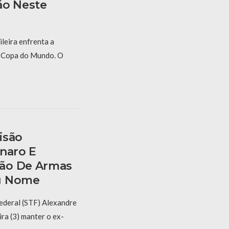
ão Neste
ileira enfrenta a
a Copa do Mundo. O
isão
onaro E
ão De Armas
u Nome
ederal (STF) Alexandre
ra (3) manter o ex-