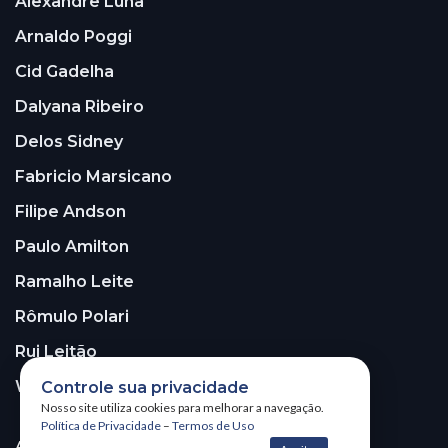
Alexandre Luna
Arnaldo Poggi
Cid Gadelha
Dalyana Ribeiro
Delos Sidney
Fabricio Marsicano
Filipe Andson
Paulo Amilton
Ramalho Leite
Rômulo Polari
Rui Leitão
Walter Santos
Controle sua privacidade
Nosso site utiliza cookies para melhorar a navegação.
Política de Privacidade
–
Termos de Uso
ASSINE A NOSSA NEWSLETTER!